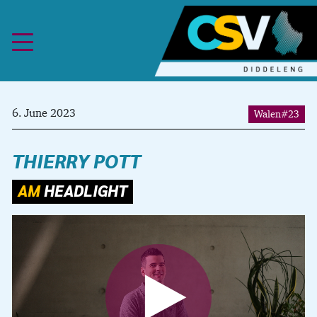
Skip to content
6. June 2023
Walen#23
THIERRY POTT
AM 
HEADLIGHT